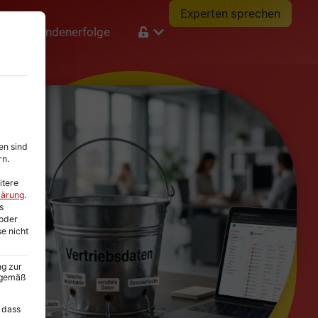
Experten sprechen
e
Kundenerfolge
en sind
rn.
itere
lärung
.
s
oder
se nicht
ng zur
A gemäß
 dass