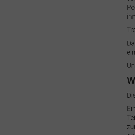
Po
in
Tr
Da
ei
Un
W
Di
Ei
Te
zu