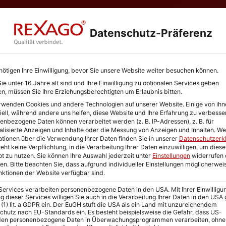
Startseite
Lösungen
Qualität
Preis
Datenschutz-Präferenz
nötigen Ihre Einwilligung, bevor Sie unsere Website weiter besuchen können.
Vertriebsdaten
e unter 16 Jahre alt sind und Ihre Einwilligung zu optionalen Services geben
n, müssen Sie Ihre Erziehungsberechtigten um Erlaubnis bitten.
rwenden Cookies und andere Technologien auf unserer Website. Einige von ihn
msatz vernichten
iell, während andere uns helfen, diese Website und Ihre Erfahrung zu verbesse
enbezogene Daten können verarbeitet werden (z. B. IP-Adressen), z. B. für
alisierte Anzeigen und Inhalte oder die Messung von Anzeigen und Inhalten.
We
mendaten und ungenaue Listen wirken
ationen über die Verwendung Ihrer Daten finden Sie in unserer
Datenschutzerk
eht keine Verpflichtung, in die Verarbeitung Ihrer Daten einzuwilligen, um diese
ten sie Unternehmen jedoch täglich
t zu nutzen.
Sie können Ihre Auswahl jederzeit unter
Einstellungen
widerrufen 
en.
Bitte beachten Sie, dass aufgrund individueller Einstellungen möglicherwei
ncen.
unktionen der Website verfügbar sind.
 Services verarbeiten personenbezogene Daten in den USA. Mit Ihrer Einwilligu
g dieser Services willigen Sie auch in die Verarbeitung Ihrer Daten in den US
 (1) lit. a GDPR ein. Der EuGH stuft die USA als ein Land mit unzureichendem
chutz nach EU-Standards ein. Es besteht beispielsweise die Gefahr, dass US-
en personenbezogene Daten in Überwachungsprogrammen verarbeiten, ohne