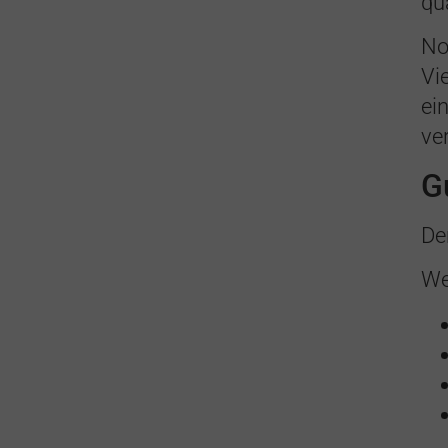
qu
No
Vi
ei
ve
G
De
We