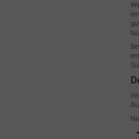
We
er
gu
la
Be
en
Su
D
In
Au
Ni