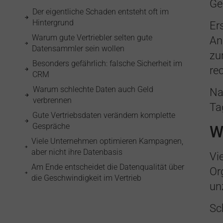
Ge
Der eigentliche Schaden entsteht oft im
Hintergrund
Er
Warum gute Vertriebler selten gute
An
Datensammler sein wollen
zu
Besonders gefährlich: falsche Sicherheit im
re
CRM
Warum schlechte Daten auch Geld
Na
verbrennen
Ta
Gute Vertriebsdaten verändern komplette
Gespräche
W
Viele Unternehmen optimieren Kampagnen,
aber nicht ihre Datenbasis
Vi
Am Ende entscheidet die Datenqualität über
Or
die Geschwindigkeit im Vertrieb
un
Sc