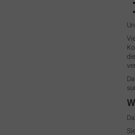
Un
Vi
Ko
di
ve
Da
su
W
Da
Si