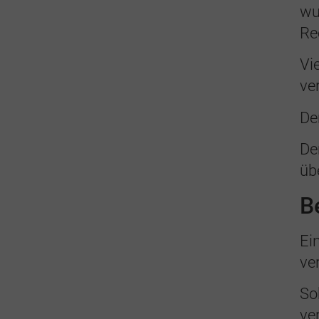
wu
Re
Vi
ve
De
De
üb
B
Ei
ve
So
ve