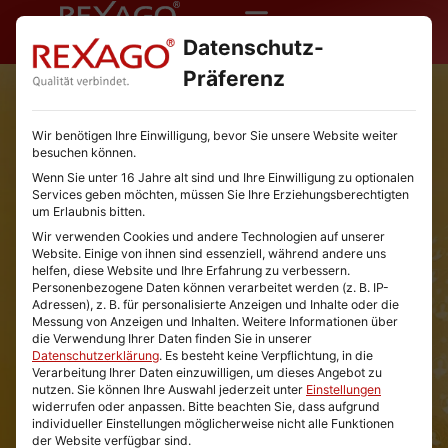
Datenschutz-
Präferenz
Wir benötigen Ihre Einwilligung, bevor Sie unsere Website weiter
Kaufbereite
besuchen können.
Wenn Sie unter 16 Jahre alt sind und Ihre Einwilligung zu optionalen
B2B-LEADS
Services geben möchten, müssen Sie Ihre Erziehungsberechtigten
um Erlaubnis bitten.
oder endlose Recherche?
Wir verwenden Cookies und andere Technologien auf unserer
Website. Einige von ihnen sind essenziell, während andere uns
Rexago stellt Vertriebs- und Marketingteams seit
helfen, diese Website und Ihre Erfahrung zu verbessern.
Personenbezogene Daten können verarbeitet werden (z. B. IP-
18 Jahren die Werkzeuge und Daten zur
Adressen), z. B. für personalisierte Anzeigen und Inhalte oder die
Verfügung, um Neukunden einfach zu finden und
Messung von Anzeigen und Inhalten.
Weitere Informationen über
die Verwendung Ihrer Daten finden Sie in unserer
Kaufabschlüsse zu maximieren.
Datenschutzerklärung
.
Es besteht keine Verpflichtung, in die
Verarbeitung Ihrer Daten einzuwilligen, um dieses Angebot zu
nutzen.
Sie können Ihre Auswahl jederzeit unter
Einstellungen
widerrufen oder anpassen.
Bitte beachten Sie, dass aufgrund
individueller Einstellungen möglicherweise nicht alle Funktionen
der Website verfügbar sind.
Expertengespräch vereinbaren