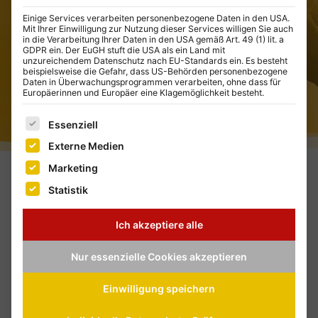
Einige Services verarbeiten personenbezogene Daten in den USA.
Mit Ihrer Einwilligung zur Nutzung dieser Services willigen Sie auch
in die Verarbeitung Ihrer Daten in den USA gemäß Art. 49 (1) lit. a
GDPR ein. Der EuGH stuft die USA als ein Land mit
unzureichendem Datenschutz nach EU-Standards ein. Es besteht
beispielsweise die Gefahr, dass US-Behörden personenbezogene
Daten in Überwachungsprogrammen verarbeiten, ohne dass für
Europäerinnen und Europäer eine Klagemöglichkeit besteht.
Es folgt eine Liste der Service-Gruppen, für die eine E
Essenziell
Externe Medien
Marketing
Statistik
Ich akzeptiere alle
Nur essenzielle Cookies akzeptieren
Champions setzen auf Rexago
Viele Marktführer vertrauen seit 2008 auf REXAGO.
Einwilligung speichern
Für bessere Leads und mehr Kaufabschlüsse.