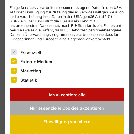
Einige Services verarbeiten personenbezogene Daten in den USA.
Mit Ihrer Einwilligung zur Nutzung dieser Services willigen Sie auch
in die Verarbeitung Ihrer Daten in den USA gemäß Art. 49 (1) lit. a
GDPR ein. Der EuGH stuft die USA als ein Land mit
unzureichendem Datenschutz nach EU-Standards ein. Es besteht
beispielsweise die Gefahr, dass US-Behörden personenbezogene
Daten in Überwachungsprogrammen verarbeiten, ohne dass für
Europäerinnen und Europäer eine Klagemöglichkeit besteht.
Es folgt eine Liste der Service-Gruppen, für die eine E
Essenziell
Externe Medien
Marketing
Statistik
Ich akzeptiere alle
Nur essenzielle Cookies akzeptieren
Einwilligung speichern
In diesem E-Book erfährst Du als B2B-Marketer
einfach erklärt: