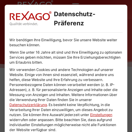
Datenschutz-
Präferenz
Kostenlose E-Books
Wir benötigen Ihre Einwilligung, bevor Sie unsere Website weiter
Praktische Leitfäden für Deinen Erfolg
besuchen können.
Wenn Sie unter 16 Jahre alt sind und Ihre Einwilligung zu optionalen
Services geben möchten, müssen Sie Ihre Erziehungsberechtigten
um Erlaubnis bitten.
Wir verwenden Cookies und andere Technologien auf unserer
Website. Einige von ihnen sind essenziell, während andere uns
helfen, diese Website und Ihre Erfahrung zu verbessern.
Personenbezogene Daten können verarbeitet werden (z. B. IP-
Adressen), z. B. für personalisierte Anzeigen und Inhalte oder die
Sichere B2B-Telefonwerbung und Briefwerbung
Messung von Anzeigen und Inhalten.
Weitere Informationen über
die Verwendung Ihrer Daten finden Sie in unserer
betreiben.
Datenschutzerklärung
.
Es besteht keine Verpflichtung, in die
Die 10 Regeln für
Verarbeitung Ihrer Daten einzuwilligen, um dieses Angebot zu
nutzen.
Sie können Ihre Auswahl jederzeit unter
Einstellungen
verkaufsstarke Texte
widerrufen oder anpassen.
Bitte beachten Sie, dass aufgrund
individueller Einstellungen möglicherweise nicht alle Funktionen
der Website verfügbar sind.